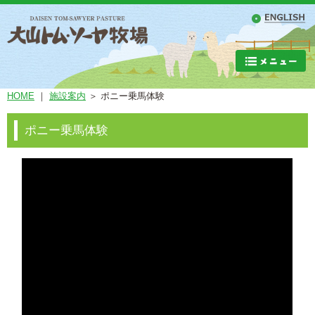
大山トムソーヤ牧場
HOME
｜
施設案内
＞
ポニー乗馬体験
ポニー乗馬体験